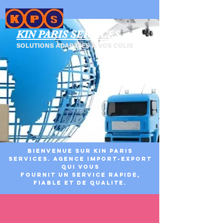
KIN PARIS SERVICES
SOLUTIONS ADAPTÉES À VOS COLIS
BIENVENUE SUR KIN PARIS
SERVICES. AGENCE IMPORT-EXPORT
QUI VOUS
FOURNIT UN SERVICE RAPIDE,
FIABLE ET DE QUALITE.