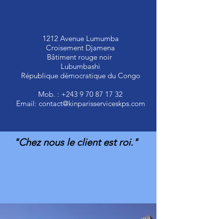
1212 Avenue Lumumba
Croisement Djamena
Bâtiment rouge noir
Lubumbashi
République démocratique du Congo
Mob. :
+243 9 70 87 17 32
Email:
contact@kinparisserviceskps.com
"Chez nous le client est roi."