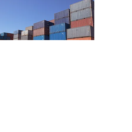
GALERIES
Photos & Vidéos
Chambre froide Glalaemma