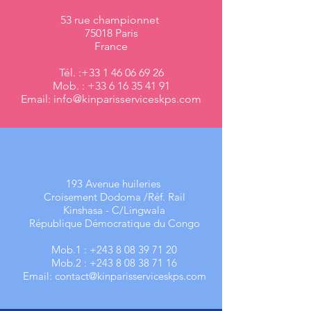
53 rue championnet
75018 Paris
France
Tél. :
+33 1 46 06 69 26
Mob. :
+33 6 16 35 41 91
Email:
info@kinparisserviceskps.com
193 Avenue huileries
Croisement Dodoma /Réf. Rail
Kinshasa - C/Lingwala
République Démocratique du Congo
Mob.1 :
+243 8 08 39 71 20
Mob.2 :
+243 8 08 38 71 16
Email:
contact@kinparisserviceskps.com