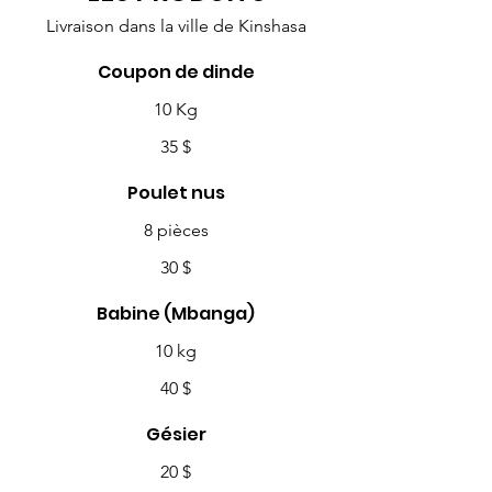
Livraison dans la ville de Kinshasa
Coupon de dinde
10 Kg
35 $
Poulet nus
8 pièces
30 $
Babine (Mbanga)
10 kg
40 $
Gésier
20 $